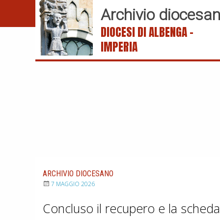
S
Archivio diocesa
k
DIOCESI DI ALBENGA –
i
p
IMPERIA
t
o
c
o
n
t
e
n
t
ARCHIVIO DIOCESANO
7 MAGGIO 2026
Concluso il recupero e la schedat