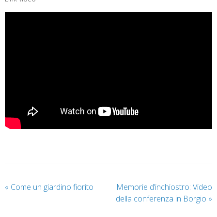
«
Come un giardino fiorito
Memorie d’inchiostro: Video
della conferenza in Borgio
»