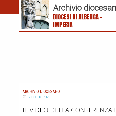
S
Archivio diocesa
k
DIOCESI DI ALBENGA –
i
p
IMPERIA
t
o
c
o
n
t
e
n
t
ARCHIVIO DIOCESANO
12 LUGLIO 2023
IL VIDEO DELLA CONFERENZA 